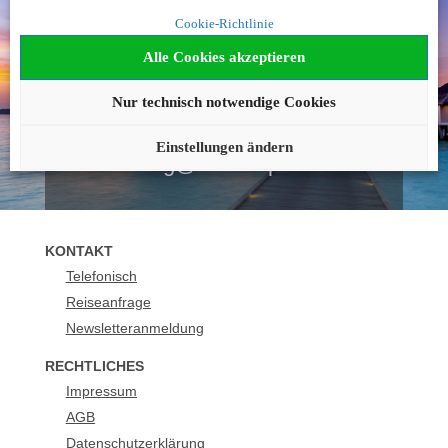
Noch nicht fündig
Cookie-Richtlinie
geworden?
Alle Cookies akzeptieren
Wir beraten Sie gerne!
Nur technisch notwendige Cookies
+43 1 2051294
Einstellungen ändern
buchung@urlaubsplus.com
KONTAKT
Telefonisch
Reiseanfrage
Newsletteranmeldung
RECHTLICHES
Impressum
AGB
Datenschutzerklärung