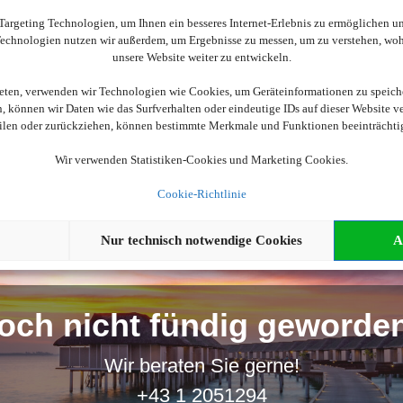
Wir brauchen Ihre Einwilligung
argeting Technologien, um Ihnen ein besseres Internet-Erlebnis zu ermöglichen und
 Technologien nutzen wir außerdem, um Ergebnisse zu messen, um zu verstehen, w
ellen, aktivieren Sie bitte die Cookies. Es werden ggf. personenbe
unsere Website weiter zu entwickeln.
ieten, verwenden wir Technologien wie Cookies, um Geräteinformationen zu speich
Cookies akzeptieren
 können wir Daten wie das Surfverhalten oder eindeutige IDs auf dieser Website v
eilen oder zurückziehen, können bestimmte Merkmale und Funktionen beeinträchti
Wir verwenden Statistiken-Cookies und Marketing Cookies.
Cookie-Richtlinie
Nur technisch notwendige Cookies
A
och nicht fündig geworde
Wir beraten Sie gerne!
+43 1 2051294