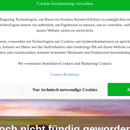
Cookie-Zustimmung verwalten
argeting Technologien, um Ihnen ein besseres Internet-Erlebnis zu ermöglichen und
 Technologien nutzen wir außerdem, um Ergebnisse zu messen, um zu verstehen, w
Wir brauchen Ihre Einwilligung
unsere Website weiter zu entwickeln.
ellen, aktivieren Sie bitte die Cookies. Es werden ggf. personenbe
ieten, verwenden wir Technologien wie Cookies, um Geräteinformationen zu speich
 können wir Daten wie das Surfverhalten oder eindeutige IDs auf dieser Website v
eilen oder zurückziehen, können bestimmte Merkmale und Funktionen beeinträchti
Cookies akzeptieren
Wir verwenden Statistiken-Cookies und Marketing Cookies.
Cookie-Richtlinie
Nur technisch notwendige Cookies
A
och nicht fündig geworde